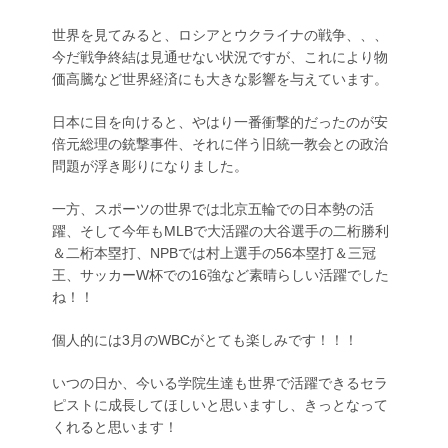
世界を見てみると、ロシアとウクライナの戦争、、、
今だ戦争終結は見通せない状況ですが、これにより物
価高騰など世界経済にも大きな影響を与えています。
日本に目を向けると、やはり一番衝撃的だったのが安
倍元総理の銃撃事件、それに伴う旧統一教会との政治
問題が浮き彫りになりました。
一方、スポーツの世界では北京五輪での日本勢の活
躍、そして今年もMLBで大活躍の大谷選手の二桁勝利
＆二桁本塁打、NPBでは村上選手の56本塁打＆三冠
王、サッカーW杯での16強など素晴らしい活躍でした
ね！！
個人的には3月のWBCがとても楽しみです！！！
いつの日か、今いる学院生達も世界で活躍できるセラ
ピストに成長してほしいと思いますし、きっとなって
くれると思います！