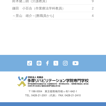
鈴木健二朗（介護教員）
9
鎌田 小百合（作業療法学科教員）
2
～景山 雄介～[教職員から]
4
〒198-0004 東京都青梅市根ヶ布1-642-1
TEL. 0428-21-2001（代表） FAX. 0428-21-2410