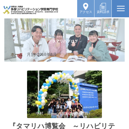
アクセス
資料請求
ホーム
/
月別: 2018年8月
中村 晃一（作業療法学科教員）
『タマリハ博覧会 ～リハビリテ