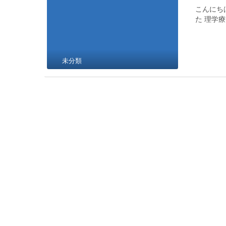
こんにち
た 理学療
未分類