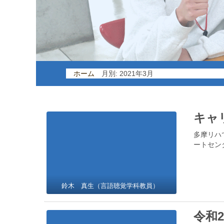
ホーム
/
月別: 2021年3月
キャ
多摩リハ
ートセン
鈴木 真生（言語聴覚学科教員）
令和