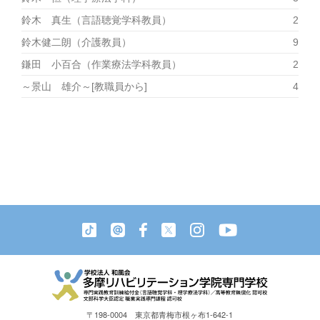
鈴木 真生（言語聴覚学科教員）
2
鈴木健二朗（介護教員）
9
鎌田 小百合（作業療法学科教員）
2
～景山 雄介～[教職員から]
4
〒198-0004 東京都青梅市根ヶ布1-642-1