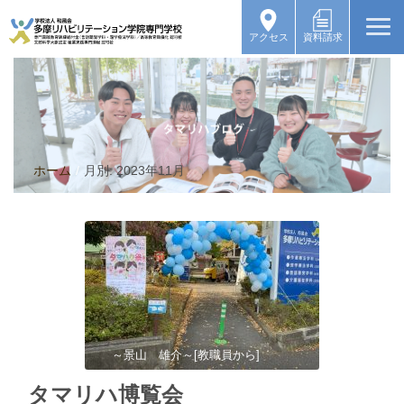
アクセス
資料請求
ホーム
/
月別: 2023年11月
～景山 雄介～[教職員から]
タマリハ博覧会