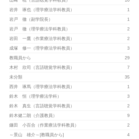
山﨑 暁（言語聴覚学科教員）
10
岩井 琢也（理学療法学科教員）
1
岩戸 徹（副学院長）
1
岩戸 徹（理学療法学科教員）
2
岩田 一鷹（作業療法学科教員）
2
成塚 修一（理学療法学科教員）
3
教職員から
29
木村 欣司（言語聴覚学科教員）
7
未分類
35
西井 琢馬（理学療法学科教員）
1
鈴木 恒（理学療法学科）
3
鈴木 真生（言語聴覚学科教員）
2
鈴木健二朗（介護教員）
9
鎌田 小百合（作業療法学科教員）
2
～景山 雄介～[教職員から]
4