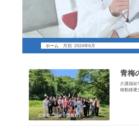
ホーム
/
月別: 2024年6月
青梅
介護福祉
移動移乗
鈴木健二朗（介護教員）