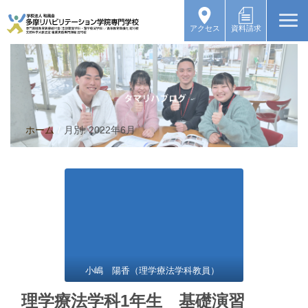
アクセス
資料請求
ホーム
/
月別: 2022年6月
小嶋 陽香（理学療法学科教員）
理学療法学科1年生 基礎演習