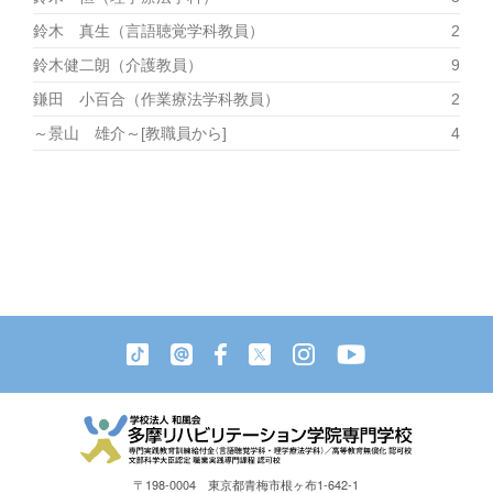
鈴木 真生（言語聴覚学科教員）
2
鈴木健二朗（介護教員）
9
鎌田 小百合（作業療法学科教員）
2
～景山 雄介～[教職員から]
4
〒198-0004 東京都青梅市根ヶ布1-642-1