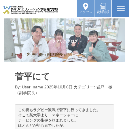
アクセス
資料請求
ホーム
/
岩戸 徹（副学院長）
/
菅平にて
菅平にて
By:
User_name
2025年10月6日
カテゴリー:
岩戸 徹
（副学院長）
この夏もラグビー観戦で菅平に行ってきました。

そこで某大学より、マネージャーに

テーピングの指導を頼まれました。

ほとんどが初心者でしたが、
