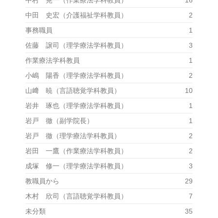
中田 史宏（介護福祉学科教員）
2
事務職員
1
佐藤 譲司（理学療法学科教員）
3
作業療法学科教員
1
小嶋 陽香（理学療法学科教員）
2
山﨑 暁（言語聴覚学科教員）
10
岩井 琢也（理学療法学科教員）
1
岩戸 徹（副学院長）
1
岩戸 徹（理学療法学科教員）
2
岩田 一鷹（作業療法学科教員）
2
成塚 修一（理学療法学科教員）
3
教職員から
29
木村 欣司（言語聴覚学科教員）
7
未分類
35